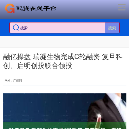
搜索
融亿操盘 瑞凝生物完成C轮融资 复旦科
创、启明创投联合领投
网站：广盛网