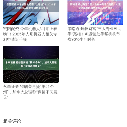
宏图配资 今年机器人组团“上春
策略通 蚂蚁财富“三大专业AI助
晚”！2025年人形机器人相关专
手”亮相！AI运营助手帮机构节
利申请近千项
省90%生产时长
永崋证券 特朗普再提“第51个
州”，加拿大总理称“保留不同意
见”
相关评论