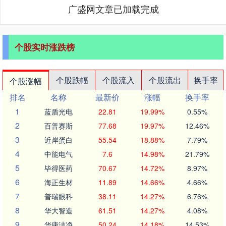
广盛网文章已加载完成
个股实时涨跌榜
个股跌幅
个股流入
个股流出
换手率
个股涨幅
排名
名称
最新价
涨幅
换手率
1
蓝盾光电
22.81
19.99%
0.55%
2
百普赛斯
77.68
19.97%
12.46%
3
近岸蛋白
55.54
18.88%
7.79%
4
中能电气
7.6
14.98%
21.79%
5
毕得医药
70.67
14.72%
8.97%
6
海正生材
11.89
14.66%
4.66%
7
普瑞眼科
38.11
14.27%
6.76%
8
华大智造
61.51
14.27%
4.08%
9
华康洁净
50.24
14.18%
14.53%