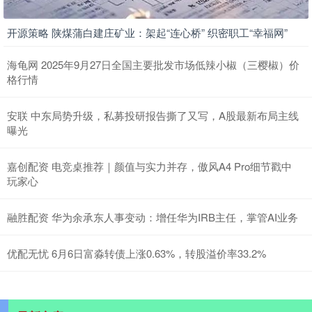
开源策略 陕煤蒲白建庄矿业：架起“连心桥” 织密职工“幸福网”
海龟网 2025年9月27日全国主要批发市场低辣小椒（三樱椒）价
格行情
安联 中东局势升级，私募投研报告撕了又写，A股最新布局主线
曝光
嘉创配资 电竞桌推荐｜颜值与实力并存，傲风A4 Pro细节戳中
玩家心
融胜配资 华为余承东人事变动：增任华为IRB主任，掌管AI业务
优配无忧 6月6日富淼转债上涨0.63%，转股溢价率33.2%