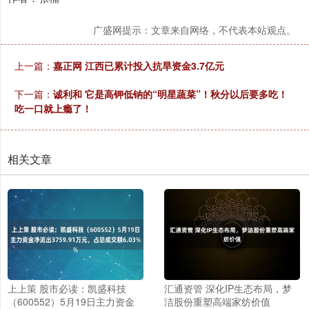
广盛网提示：文章来自网络，不代表本站观点。
上一篇：
嘉正网 江西已累计投入抗旱资金3.7亿元
下一篇：
诚利和 它是高钾低钠的“明星蔬菜”！秋分以后要多吃！
吃一口就上瘾了！
相关文章
上上策 股市必读：凯盛科技
汇通资管 深化IP生态布局，梦
（600552）5月19日主力资金
洁股份重塑高端家纺价值