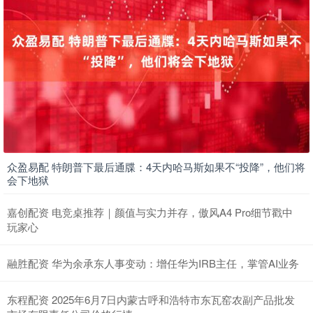
众盈易配 特朗普下最后通牒：4天内哈马斯如果不“投降”，他们将
会下地狱
嘉创配资 电竞桌推荐｜颜值与实力并存，傲风A4 Pro细节戳中
玩家心
融胜配资 华为余承东人事变动：增任华为IRB主任，掌管AI业务
东程配资 2025年6月7日内蒙古呼和浩特市东瓦窑农副产品批发