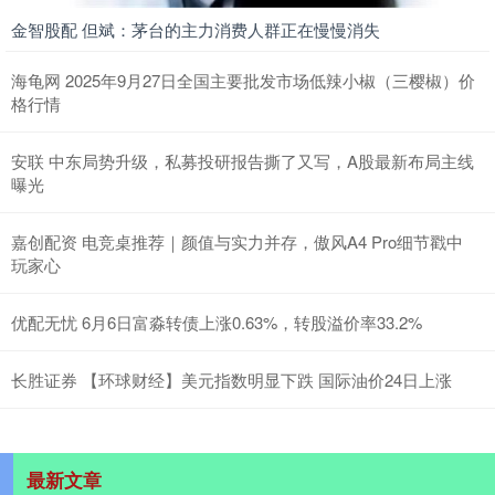
金智股配 但斌：茅台的主力消费人群正在慢慢消失
海龟网 2025年9月27日全国主要批发市场低辣小椒（三樱椒）价
格行情
安联 中东局势升级，私募投研报告撕了又写，A股最新布局主线
曝光
嘉创配资 电竞桌推荐｜颜值与实力并存，傲风A4 Pro细节戳中
玩家心
优配无忧 6月6日富淼转债上涨0.63%，转股溢价率33.2%
长胜证券 【环球财经】美元指数明显下跌 国际油价24日上涨
最新文章