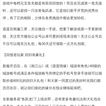
游戏中每档元宝首充都是有双倍回馈的！而且在完成第一笔充值
时，还可以获得一只珍兽兔叽者。它是咱们新手开荒的优秀伙
伴，有了它的相助，少侠在各类挑战中都会更加轻松。
逍遥百闻遍三界，关注微信一手抓。想要了解游戏第一手更新情
报，关注官方微信公众号认准可爱的瑶瑶准没错！关注公众号后
不仅可以领关注礼包，每30天还可领取一次月礼包呢。
【回馈老玩家 回归有豪礼】
新服开启后，在《画江山》或《逍遥情缘》端游有角色≥60级的
端游账号或满足条件端游账号所绑定的手机号登录手游就可以领
取价值600元的回归大礼包！和大家一同度过的美好时光我们都
历历在目，就让咱们彼此的缘分在指尖继续延续吧。
全新服务器“鱼跃龙门”上线在即，还有更多有趣玩法和大礼包在