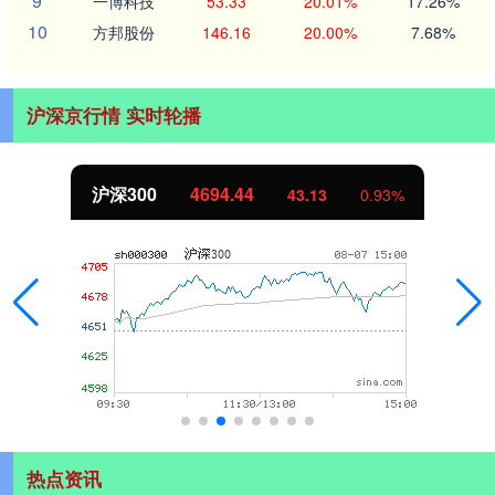
9
一博科技
53.33
20.01%
17.26%
10
方邦股份
146.16
20.00%
7.68%
沪深京行情 实时轮播
北证50
1134.24
0.93%
11.37
1
热点资讯