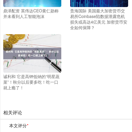
鼎泽配资 英伟达CEO黄仁勋称
贵海国际 美国最大加密货币交
并未看到人工智能泡沫
易所Coinbase陷数据泄露危机
损失或高达4亿美元 加密货币安
全如何保障？
诚利和 它是高钾低钠的“明星蔬
菜”！秋分以后要多吃！吃一口
就上瘾了！
相关评论
本文评分
*