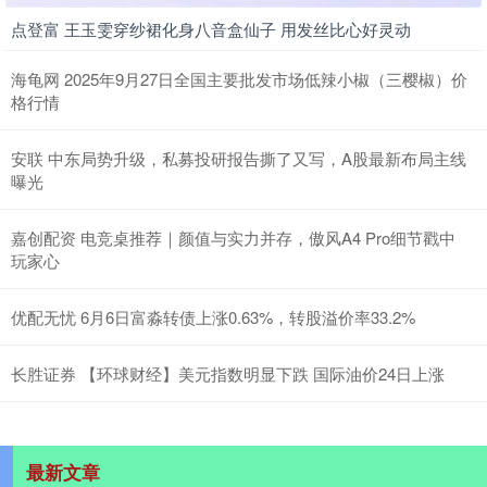
点登富 王玉雯穿纱裙化身八音盒仙子 用发丝比心好灵动
海龟网 2025年9月27日全国主要批发市场低辣小椒（三樱椒）价
格行情
安联 中东局势升级，私募投研报告撕了又写，A股最新布局主线
曝光
嘉创配资 电竞桌推荐｜颜值与实力并存，傲风A4 Pro细节戳中
玩家心
优配无忧 6月6日富淼转债上涨0.63%，转股溢价率33.2%
长胜证券 【环球财经】美元指数明显下跌 国际油价24日上涨
最新文章